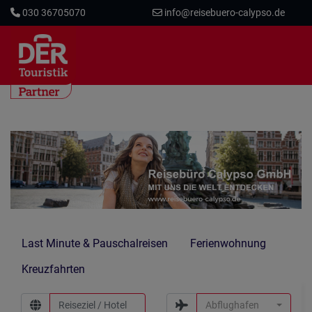
030 36705070
info@reisebuero-calypso.de
Last Minute & Pauschalreisen
Ferienwohnung
Kreuzfahrten
Abflughafen