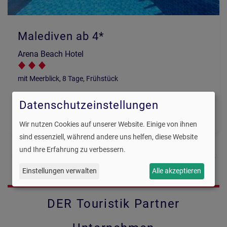
Malediven ab 4*
Arena Beach Hotel
mit Meerblick, 8 Tage, Frühstück
ab 1.068 €
Datenschutzeinstellungen
Jetzt buchen
Preis pro Person
Wir nutzen Cookies auf unserer Website. Einige von ihnen
sind essenziell, während andere uns helfen, diese Website
und Ihre Erfahrung zu verbessern.
Schauen Sie doch einfach mal bei uns
vorbei!
Einstellungen verwalten
Alle akzeptieren
DER Touristik Partner